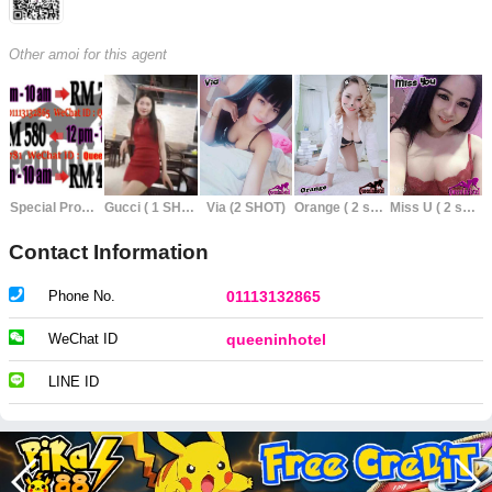
Other amoi for this agent
Special Promotion Package
Gucci ( 1 SHOT)
Via (2 SHOT)
Orange ( 2 shots )
Miss U ( 2 shots )
Contact Information
Phone No.
01113132865
WeChat ID
queeninhotel
LINE ID