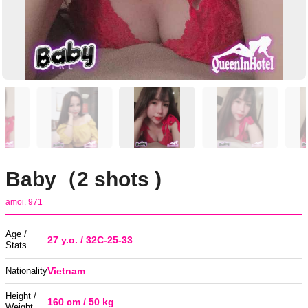
Baby（2 shots )
amoi. 971
Age /
27 y.o. / 32C-25-33
Stats
Nationality
Vietnam
Height /
160 cm / 50 kg
Weight