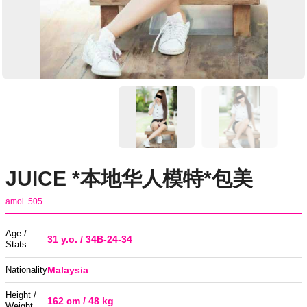
JUICE *本地华人模特*包美
amoi. 505
Age /
31 y.o. / 34B-24-34
Stats
Nationality
Malaysia
Height /
162 cm / 48 kg
Weight